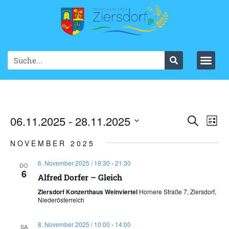
Ve
06.11.2025
 - 
28.11.2025
VER
Suche
List
Datum
An
SUC
wählen.
NOVEMBER 2025
Na
UND
6. November 2025 / 19:30
-
21:30
DO
6
ANS
Alfred Dorfer – Gleich
Ziersdorf Konzerthaus Weinviertel
Hornere Straße 7, Ziersdorf,
NAV
Niederösterreich
8. November 2025 / 10:00
-
14:00
SA