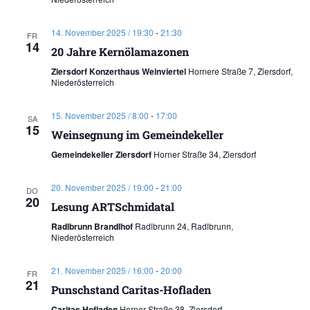
14. November 2025 / 19:30
-
21:30
FR
14
20 Jahre Kernölamazonen
Ziersdorf Konzerthaus Weinviertel
Hornere Straße 7, Ziersdorf,
Niederösterreich
15. November 2025 / 8:00
-
17:00
SA
15
Weinsegnung im Gemeindekeller
Gemeindekeller Ziersdorf
Horner Straße 34, Ziersdorf
20. November 2025 / 19:00
-
21:00
DO
20
Lesung ARTSchmidatal
Radlbrunn Brandlhof
Radlbrunn 24, Radlbrunn,
Niederösterreich
21. November 2025 / 16:00
-
20:00
FR
21
Punschstand Caritas-Hofladen
Caritas Hofladen
Horner Straße 38, Ziersdorf