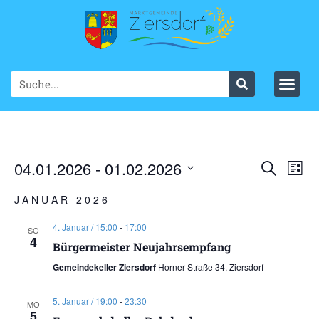
Ve
04.01.2026
 - 
01.02.2026
VER
Suche
List
Datum
An
SUC
wählen.
JANUAR 2026
Na
UND
4. Januar / 15:00
-
17:00
SO
4
ANS
Bürgermeister Neujahrsempfang
Gemeindekeller Ziersdorf
Horner Straße 34, Ziersdorf
NAV
5. Januar / 19:00
-
23:30
MO
5