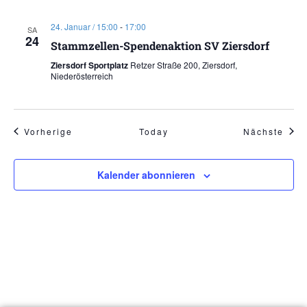
24. Januar / 15:00
-
17:00
SA
24
Stammzellen-Spendenaktion SV Ziersdorf
Ziersdorf Sportplatz
Retzer Straße 200, Ziersdorf,
Niederösterreich
Veranstaltungen
Vera
Vorherige
Today
Nächste
Kalender abonnieren