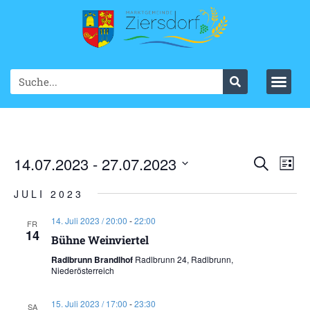
Ve
14.07.2023
 - 
27.07.2023
VER
Suche
List
Datum
An
SUC
wählen.
JULI 2023
Na
UND
14. Juli 2023 / 20:00
-
22:00
FR
14
ANS
Bühne Weinviertel
Radlbrunn Brandlhof
Radlbrunn 24, Radlbrunn,
NAV
Niederösterreich
15. Juli 2023 / 17:00
-
23:30
SA