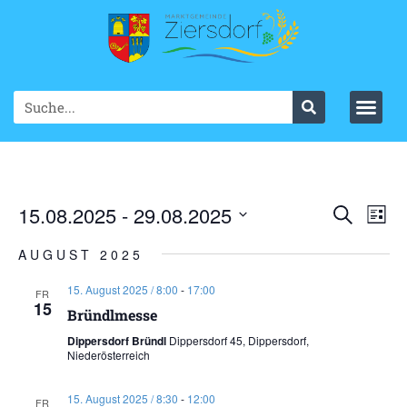
Ve
15.08.2025
 - 
29.08.2025
VER
Suche
List
Datum
An
SUC
wählen.
AUGUST 2025
Na
UND
15. August 2025 / 8:00
-
17:00
FR
15
ANS
Bründlmesse
Dippersdorf Bründl
Dippersdorf 45, Dippersdorf,
NAV
Niederösterreich
15. August 2025 / 8:30
-
12:00
FR