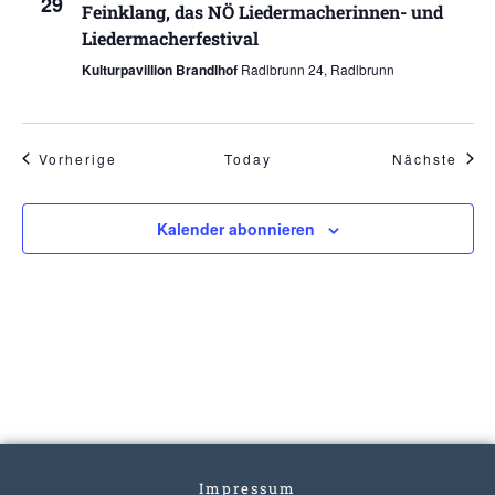
29
Feinklang, das NÖ Liedermacherinnen- und
Liedermacherfestival
Kulturpavillion Brandlhof
Radlbrunn 24, Radlbrunn
Veranstaltungen
Vera
Vorherige
Today
Nächste
Kalender abonnieren
Impressum