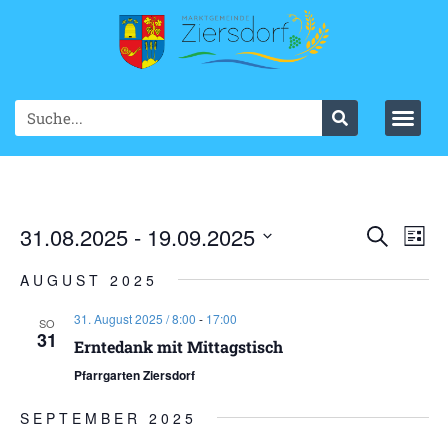
Ve
31.08.2025
 - 
19.09.2025
VER
Suche
List
Datum
An
SUC
wählen.
AUGUST 2025
Na
UND
31. August 2025 / 8:00
-
17:00
SO
31
ANS
Erntedank mit Mittagstisch
Pfarrgarten Ziersdorf
NAV
SEPTEMBER 2025