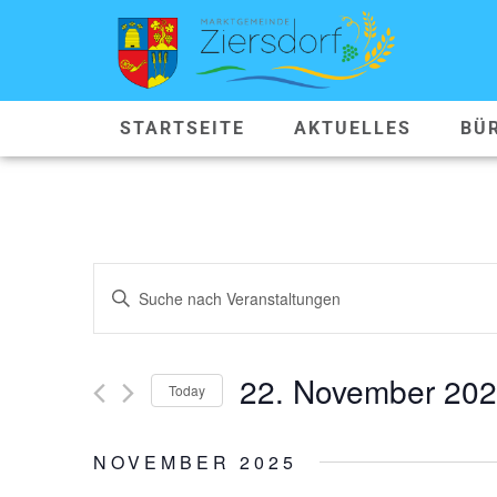
STARTSEITE
AKTUELLES
BÜ
VERANSTALTUNGEN
Geben
Sie
SUCHE
Das
Schlüsselwort.
Suche
UND
nach
22. November 20
Veranstaltungen
Today
ANSICHTEN,
Schlüsselwort.
Datum
wählen.
NAVIGATION
NOVEMBER 2025