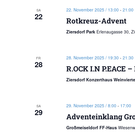
22. November 2025 / 13:00
-
21:00
SA
22
Rotkreuz-Advent
Ziersdorf Park
Erlenaugasse 30, Zi
28. November 2025 / 19:30
-
21:30
FR
28
R.OCK I.N P.EACE –
Ziersdorf Konzerthaus Weinviert
29. November 2025 / 8:00
-
17:00
SA
29
Adventeinklang Gr
Großmeiseldorf FF-Haus
Wiesenwe