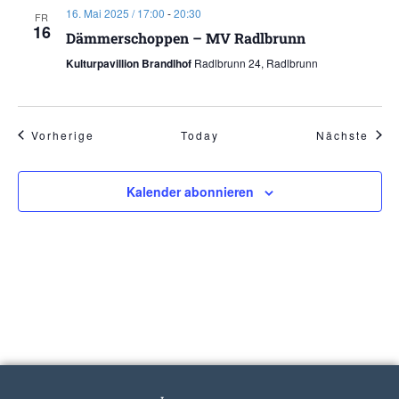
16. Mai 2025 / 17:00
-
20:30
FR
16
Dämmerschoppen – MV Radlbrunn
Kulturpavillion Brandlhof
Radlbrunn 24, Radlbrunn
Veranstaltungen
Vera
Vorherige
Today
Nächste
Kalender abonnieren