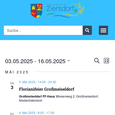
Ve
03.05.2025
 - 
16.05.2025
VER
Suche
List
Datum
An
SUC
wählen.
MAI 2025
Na
UND
3. Mai 2025 / 14:00
-
23:30
SA
3
ANS
Florianifeier Großmeiseldorf
Großmeiseldorf FF-Haus
Wiesenweg 2, Großmeiseldorf,
NAV
Niederösterreich
4. Mai 2025 / 8:00
-
17:00
SO