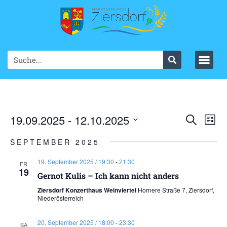
Ve
19.09.2025
 - 
12.10.2025
VER
Suche
List
Datum
An
SUC
wählen.
SEPTEMBER 2025
Na
UND
19. September 2025 / 19:30
-
21:30
FR
19
ANS
Gernot Kulis – Ich kann nicht anders
Ziersdorf Konzerthaus Weinviertel
Hornere Straße 7, Ziersdorf,
NAV
Niederösterreich
20. September 2025 / 18:00
-
23:30
SA