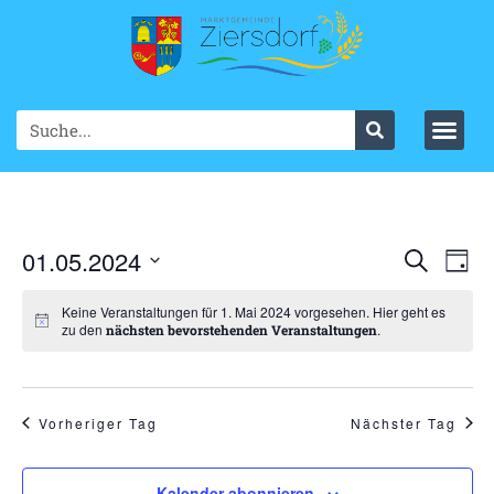
Ve
01.05.2024
VER
Suche
Tag
Datum
An
SUC
wählen.
Keine Veranstaltungen für 1. Mai 2024 vorgesehen. Hier geht es
Na
zu den
.
nächsten bevorstehenden Veranstaltungen
UND
ANS
NAV
Vorheriger Tag
Nächster Tag
Kalender abonnieren