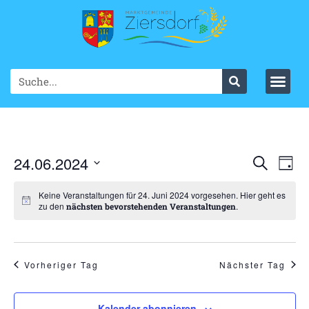
Ve
24.06.2024
VER
Suche
Tag
Datum
An
SUC
wählen.
Keine Veranstaltungen für 24. Juni 2024 vorgesehen. Hier geht es
Na
zu den
.
nächsten bevorstehenden Veranstaltungen
UND
ANS
NAV
Vorheriger Tag
Nächster Tag
Kalender abonnieren