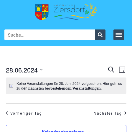
Ve
28.06.2024
VER
Suche
Tag
Datum
An
SUC
wählen.
Keine Veranstaltungen für 28. Juni 2024 vorgesehen. Hier geht es
Na
zu den
.
nächsten bevorstehenden Veranstaltungen
UND
ANS
NAV
Vorheriger Tag
Nächster Tag
Kalender abonnieren