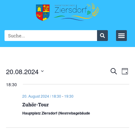
Ve
20.08.2024
VER
Suche
Tag
Datum
An
SUC
wählen.
18:30
Na
UND
20. August 2024 / 18:30
-
19:30
ANS
Zuhör-Tour
Hauptplatz Ziersdorf (Nestrebagebäude
NAV