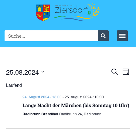
Ve
25.08.2024
VER
Suche
Tag
Datum
An
SUC
wählen.
Laufend
Na
UND
24. August 2024 / 18:00
-
25. August 2024 / 10:00
ANS
Lange Nacht der Märchen (bis Sonntag 10 Uhr)
Radlbrunn Brandlhof
Radlbrunn 24, Radlbrunn
NAV