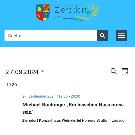
Ve
27.09.2024
VER
Suche
Tag
Datum
An
SUC
wählen.
19:30
Na
UND
27. September 2024 / 19:30
-
20:30
ANS
Michael Buchinger „Ein bisschen Hass muss
sein“
NAV
Ziersdorf Konzerthaus Weinviertel
Hornere Straße 7, Ziersdorf