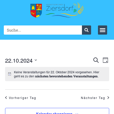
Ve
22.10.2024
VER
Suche
Tag
Datum
An
SUC
wählen.
Keine Veranstaltungen für 22. Oktober 2024 vorgesehen. Hier
Na
geht es zu den
.
nächsten bevorstehenden Veranstaltungen
UND
ANS
NAV
Vorheriger Tag
Nächster Tag
Kalender abonnieren