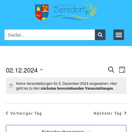
Ve
02.12.2024
VER
Suche
Tag
Datum
An
SUC
wählen.
Keine Veranstaltungen für 2. Dezember 2024 vorgesehen. Hier
Na
geht es zu den
.
nächsten bevorstehenden Veranstaltungen
UND
ANS
NAV
Vorheriger Tag
Nächster Tag
Kalender abonnieren