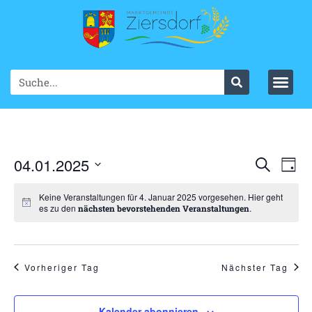
Ve
04.01.2025
VER
Suche
Tag
Datum
An
SUC
wählen.
Keine Veranstaltungen für 4. Januar 2025 vorgesehen. Hier geht
Na
es zu den
.
nächsten bevorstehenden Veranstaltungen
UND
ANS
NAV
Vorheriger Tag
Nächster Tag
Kalender abonnieren