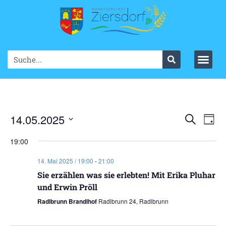
Ve
14.05.2025
VER
Suche
Tag
Datum
An
SUC
wählen.
19:00
Na
UND
14. Mai 2025 / 19:00
-
21:00
ANS
Sie erzählen was sie erlebten! Mit Erika Pluhar
und Erwin Pröll
NAV
Radlbrunn Brandlhof
Radlbrunn 24, Radlbrunn