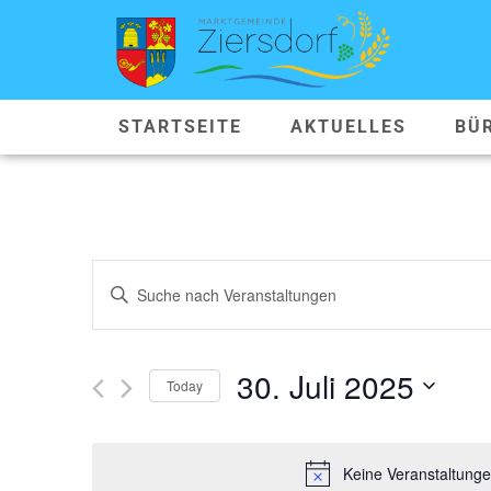
STARTSEITE
AKTUELLES
BÜ
VERANSTALTUNGEN
Geben
Sie
SUCHE
Das
Schlüsselwort.
Suche
UND
nach
30. Juli 2025
Veranstaltungen
Today
ANSICHTEN,
Schlüsselwort.
Datum
wählen.
NAVIGATION
Keine Veranstaltunge