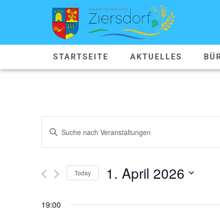
STARTSEITE
AKTUELLES
BÜ
VERANSTALTUNGEN
Geben
Sie
SUCHE
Das
Schlüsselwort.
Suche
UND
nach
1. April 2026
Veranstaltungen
Today
ANSICHTEN,
Schlüsselwort.
Datum
wählen.
NAVIGATION
19:00