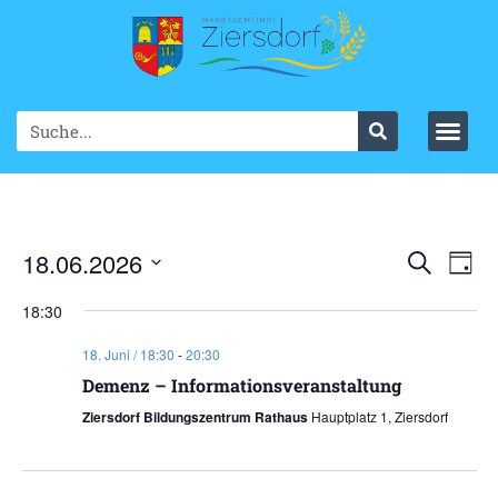
Ve
18.06.2026
VER
Suche
Tag
Datum
An
SUC
wählen.
18:30
Na
UND
18. Juni / 18:30
-
20:30
ANS
Demenz – Informationsveranstaltung
Ziersdorf Bildungszentrum Rathaus
Hauptplatz 1, Ziersdorf
NAV