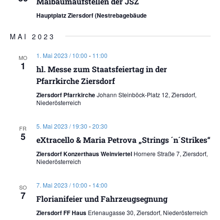
Maibaumaufstellen der JSZ
Hauptplatz Ziersdorf (Nestrebagebäude
MAI 2023
1. Mai 2023 / 10:00
-
11:00
MO
1
hl. Messe zum Staatsfeiertag in der
Pfarrkirche Ziersdorf
Ziersdorf Pfarrkirche
Johann Steinböck-Platz 12, Ziersdorf,
Niederösterreich
5. Mai 2023 / 19:30
-
20:30
FR
5
eXtracello & Maria Petrova „Strings ´n´Strikes“
Ziersdorf Konzerthaus Weinviertel
Hornere Straße 7, Ziersdorf,
Niederösterreich
7. Mai 2023 / 10:00
-
14:00
SO
7
Florianifeier und Fahrzeugsegnung
Ziersdorf FF Haus
Erlenaugasse 30, Ziersdorf, Niederösterreich