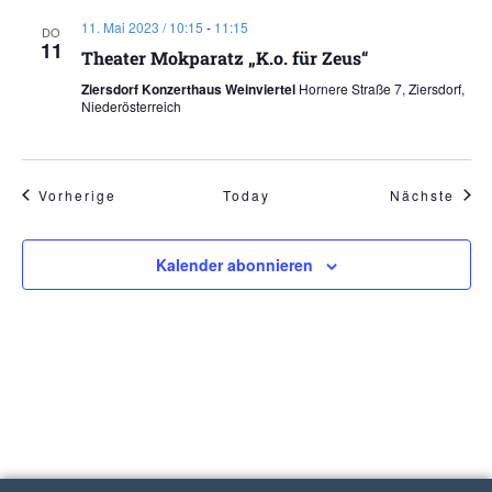
11. Mai 2023 / 10:15
-
11:15
DO
11
Theater Mokparatz „K.o. für Zeus“
Ziersdorf Konzerthaus Weinviertel
Hornere Straße 7, Ziersdorf,
Niederösterreich
Veranstaltungen
Vera
Vorherige
Today
Nächste
Kalender abonnieren