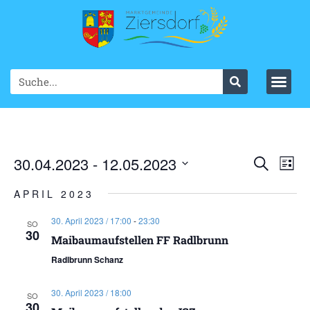
Ve
30.04.2023
 - 
12.05.2023
VER
Suche
List
Datum
An
SUC
wählen.
APRIL 2023
Na
UND
30. April 2023 / 17:00
-
23:30
SO
30
ANS
Maibaumaufstellen FF Radlbrunn
Radlbrunn Schanz
NAV
30. April 2023 / 18:00
SO
30