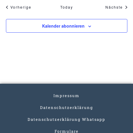
Veranstaltungen
Vera
Vorherige
Today
Nächste
Kalender abonnieren
Impressum
Datenschutzerklärung
Datenschutzerklärung Whatsapp
Formulare