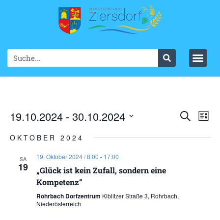
Ve
19.10.2024
 - 
30.10.2024
VER
Suche
List
Datum
An
SUC
wählen.
OKTOBER 2024
Na
UND
19. Oktober 2024 / 8:00
-
17:00
SA
19
ANS
„Glück ist kein Zufall, sondern eine
Kompetenz“
NAV
Rohrbach Dorfzentrum
Kiblitzer Straße 3, Rohrbach,
Niederösterreich