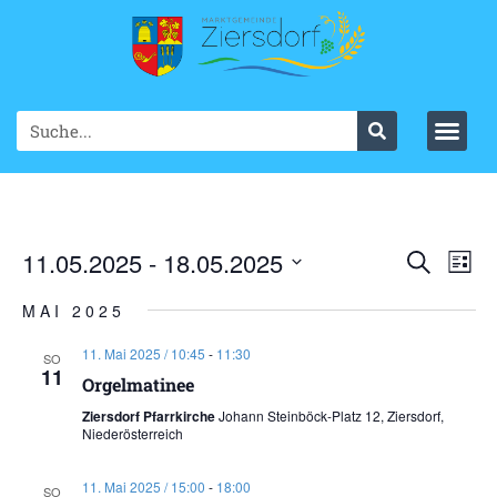
Ve
11.05.2025
 - 
18.05.2025
VER
Suche
List
Datum
An
SUC
wählen.
MAI 2025
Na
UND
11. Mai 2025 / 10:45
-
11:30
SO
11
ANS
Orgelmatinee
Ziersdorf Pfarrkirche
Johann Steinböck-Platz 12, Ziersdorf,
NAV
Niederösterreich
11. Mai 2025 / 15:00
-
18:00
SO