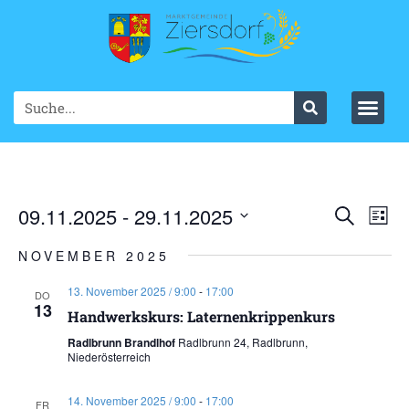
Ve
09.11.2025
 - 
29.11.2025
VER
Suche
List
Datum
An
SUC
wählen.
NOVEMBER 2025
Na
UND
13. November 2025 / 9:00
-
17:00
DO
13
ANS
Handwerkskurs: Laternenkrippenkurs
Radlbrunn Brandlhof
Radlbrunn 24, Radlbrunn,
NAV
Niederösterreich
14. November 2025 / 9:00
-
17:00
FR