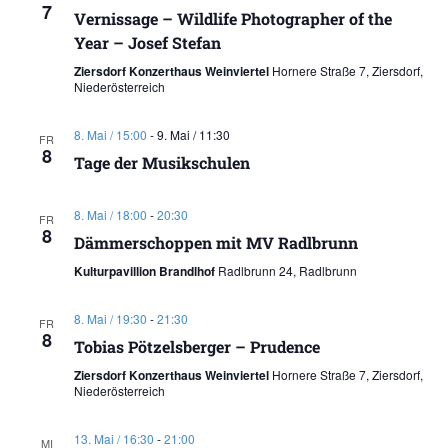
7
Vernissage – Wildlife Photographer of the
Year – Josef Stefan
Ziersdorf Konzerthaus Weinviertel
Hornere Straße 7, Ziersdorf,
Niederösterreich
8. Mai / 15:00
-
9. Mai / 11:30
FR
8
Tage der Musikschulen
8. Mai / 18:00
-
20:30
FR
8
Dämmerschoppen mit MV Radlbrunn
Kulturpavillion Brandlhof
Radlbrunn 24, Radlbrunn
8. Mai / 19:30
-
21:30
FR
8
Tobias Pötzelsberger – Prudence
Ziersdorf Konzerthaus Weinviertel
Hornere Straße 7, Ziersdorf,
Niederösterreich
13. Mai / 16:30
-
21:00
MI