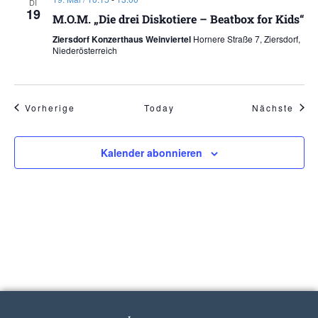
DI
19
M.O.M. „Die drei Diskotiere – Beatbox for Kids“
Ziersdorf Konzerthaus Weinviertel
Hornere Straße 7, Ziersdorf,
Niederösterreich
Veranstaltungen
Vera
Vorherige
Today
Nächste
Kalender abonnieren