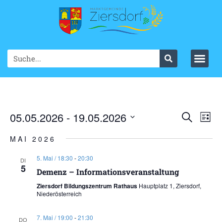
Ve
05.05.2026
 - 
19.05.2026
VER
Suche
List
Datum
An
SUC
wählen.
MAI 2026
Na
UND
5. Mai / 18:30
-
20:30
DI
5
ANS
Demenz – Informationsveranstaltung
Ziersdorf Bildungszentrum Rathaus
Hauptplatz 1, Ziersdorf,
NAV
Niederösterreich
7. Mai / 19:00
-
21:30
DO