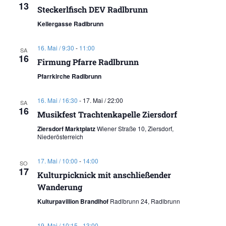
13
Steckerlfisch DEV Radlbrunn
Kellergasse Radlbrunn
16. Mai / 9:30
-
11:00
SA
16
Firmung Pfarre Radlbrunn
Pfarrkirche Radlbrunn
16. Mai / 16:30
-
17. Mai / 22:00
SA
16
Musikfest Trachtenkapelle Ziersdorf
Ziersdorf Marktplatz
Wiener Straße 10, Ziersdorf,
Niederösterreich
17. Mai / 10:00
-
14:00
SO
17
Kulturpicknick mit anschließender
Wanderung
Kulturpavillion Brandlhof
Radlbrunn 24, Radlbrunn
19. Mai / 10:15
-
13:00