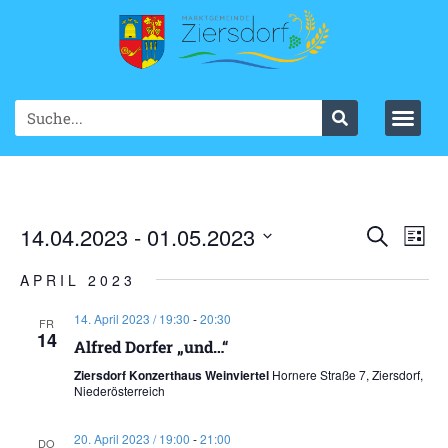
Ve
14.04.2023
 - 
01.05.2023
VER
Suche
List
Datum
An
SUC
wählen.
APRIL 2023
Na
UND
14. April 2023 / 19:30
-
20:30
FR
14
ANS
Alfred Dorfer „und…“
Ziersdorf Konzerthaus Weinviertel
Hornere Straße 7, Ziersdorf,
NAV
Niederösterreich
20. April 2023 / 19:00
-
21:00
DO