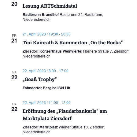
20
Lesung ARTSchmidatal
Radlbrunn Brandlhof
Radlbrunn 24, Radlbrunn,
Niederösterreich
21. April 2023 / 19:30
-
20:30
FR
21
Tini Kainrath & Kammerton „On the Rocks“
Ziersdorf Konzerthaus Weinviertel
Hornere Straße 7, Ziersdorf,
Niederösterreich
22. April 2023 / 8:00
-
17:00
SA
22
„Goaß Trophy“
Fahndorfer Berg bei Ski Lift
22. April 2023 / 11:00
-
12:00
SA
22
Eröffnung des „Plauderbankerls“ am
Marktplatz Ziersdorf
Ziersdorf Marktplatz
Wiener Straße 10, Ziersdorf,
Niederösterreich