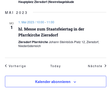
Hauptplatz Ziersdorf (Nestrebagebäude
MAI 2023
1. Mai 2023 / 10:00
-
11:00
MO
1
hl. Messe zum Staatsfeiertag in der
Pfarrkirche Ziersdorf
Ziersdorf Pfarrkirche
Johann Steinböck-Platz 12, Ziersdorf,
Niederösterreich
Veranstaltungen
Vera
Vorherige
Today
Nächste
Kalender abonnieren