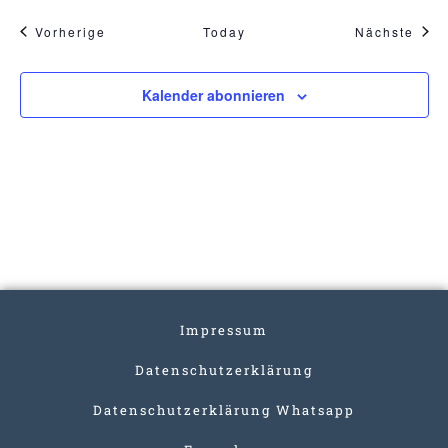
Veranstaltungen
Vera
Vorherige
Today
Nächste
Kalender abonnieren
Impressum
Datenschutzerklärung
Datenschutzerklärung Whatsapp