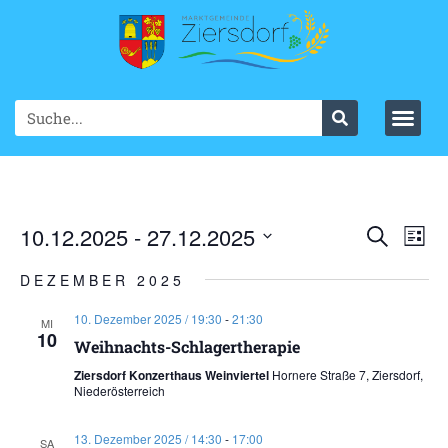
Ve
10.12.2025
 - 
27.12.2025
VER
Suche
List
Datum
An
SUC
wählen.
DEZEMBER 2025
Na
UND
10. Dezember 2025 / 19:30
-
21:30
MI
10
ANS
Weihnachts-Schlagertherapie
Ziersdorf Konzerthaus Weinviertel
Hornere Straße 7, Ziersdorf,
NAV
Niederösterreich
13. Dezember 2025 / 14:30
-
17:00
SA