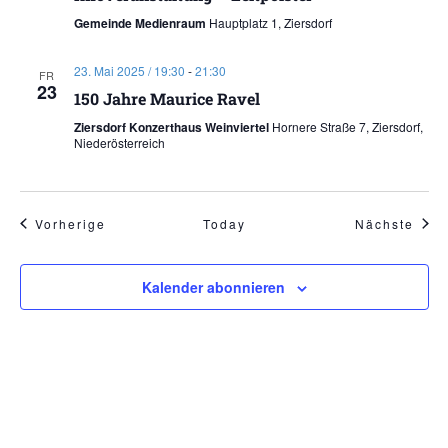
Gemeinde Medienraum
Hauptplatz 1, Ziersdorf
23. Mai 2025 / 19:30
-
21:30
FR
23
150 Jahre Maurice Ravel
Ziersdorf Konzerthaus Weinviertel
Hornere Straße 7, Ziersdorf,
Niederösterreich
Veranstaltungen
Vera
Vorherige
Today
Nächste
Kalender abonnieren