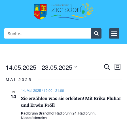
Ve
14.05.2025
 - 
23.05.2025
VER
Suche
List
Datum
An
SUC
wählen.
MAI 2025
Na
UND
14. Mai 2025 / 19:00
-
21:00
MI
14
ANS
Sie erzählen was sie erlebten! Mit Erika Pluhar
und Erwin Pröll
NAV
Radlbrunn Brandlhof
Radlbrunn 24, Radlbrunn,
Niederösterreich