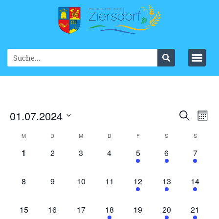
Ve
01.07.2024
VER
Suche
Mont
Datum
An
SUC
wählen.
KALENDER
M
D
M
D
F
S
S
Na
UND
0 Veranstaltungen,
0 Veranstaltungen,
0 Veranstaltungen,
0 Veranstaltungen,
1 Veranstaltung,
3 Veranstaltung
5 Veran
1
2
3
4
5
6
7
VON
ANS
VERANSTALTUNGEN
0 Veranstaltungen,
0 Veranstaltungen,
0 Veranstaltungen,
0 Veranstaltungen,
1 Veranstaltung,
2 Veranstaltung
3 Veran
8
9
10
11
12
13
14
NAV
0 Veranstaltungen,
0 Veranstaltungen,
0 Veranstaltungen,
1 Veranstaltung,
0 Veranstaltungen,
1 Veranstaltung,
1 Verans
15
16
17
18
19
20
21