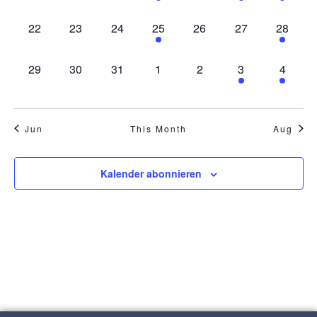
0 Veranstaltungen,
0 Veranstaltungen,
0 Veranstaltungen,
1 Veranstaltung,
0 Veranstaltungen,
0 Veranstaltung
1 Verans
22
23
24
25
26
27
28
0 Veranstaltungen,
0 Veranstaltungen,
0 Veranstaltungen,
0 Veranstaltungen,
0 Veranstaltungen,
2 Veranstaltung
2 Veran
29
30
31
1
2
3
4
Jun
This Month
Aug
Kalender abonnieren