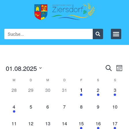
Ve
01.08.2025
VER
Suche
Mont
Datum
An
SUC
wählen.
KALENDER
M
D
M
D
F
S
S
Na
UND
0 Veranstaltungen,
0 Veranstaltungen,
0 Veranstaltungen,
0 Veranstaltungen,
1 Veranstaltung,
2 Veranstaltung
1 Veran
28
29
30
31
1
2
3
VON
ANS
VERANSTALTUNGEN
1 Veranstaltung,
0 Veranstaltungen,
0 Veranstaltungen,
0 Veranstaltungen,
0 Veranstaltungen,
0 Veranstaltung
0 Veran
4
5
6
7
8
9
10
NAV
0 Veranstaltungen,
0 Veranstaltungen,
0 Veranstaltungen,
0 Veranstaltungen,
2 Veranstaltungen,
1 Veranstaltung,
1 Verans
11
12
13
14
15
16
17