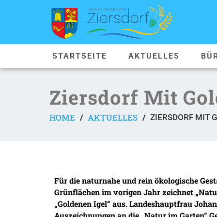
STARTSEITE
AKTUELLES
BÜ
Ziersdorf Mit Go
HOME
AKTUELLES
/
/
ZIERSDORF MIT 
Für die naturnahe und rein ökologische Gest
Grünflächen im vorigen Jahr zeichnet „Natu
„Goldenen Igel“ aus. Landeshauptfrau Johann
Auszeichnungen an die „Natur im Garten“ G