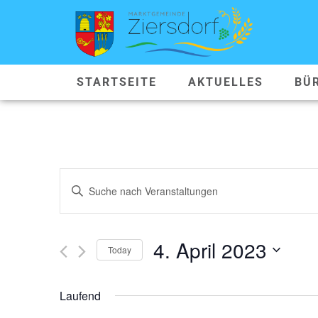
STARTSEITE
AKTUELLES
BÜ
VERANSTALTUNGEN
Geben
Sie
SUCHE
Das
Schlüsselwort.
Suche
UND
nach
4. April 2023
Veranstaltungen
Today
ANSICHTEN,
Schlüsselwort.
Datum
wählen.
NAVIGATION
Laufend