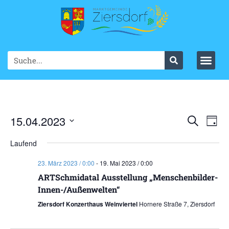
Ve
15.04.2023
VER
Suche
Tag
Datum
An
SUC
wählen.
Laufend
Na
UND
23. März 2023 / 0:00
-
19. Mai 2023 / 0:00
ANS
ARTSchmidatal Ausstellung „Menschenbilder-
Innen-/Außenwelten“
NAV
Ziersdorf Konzerthaus Weinviertel
Hornere Straße 7, Ziersdorf