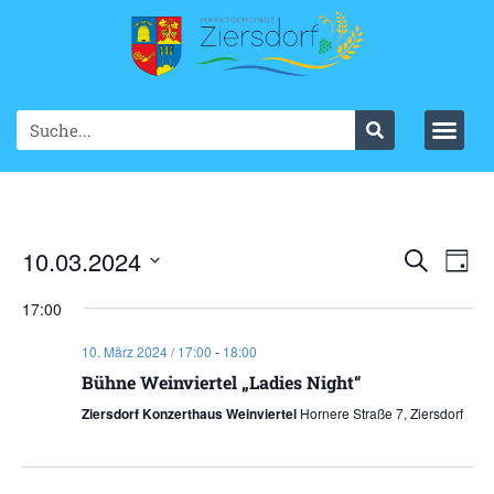
Ve
10.03.2024
VER
Suche
Tag
Datum
An
SUC
wählen.
17:00
Na
UND
10. März 2024 / 17:00
-
18:00
ANS
Bühne Weinviertel „Ladies Night“
Ziersdorf Konzerthaus Weinviertel
Hornere Straße 7, Ziersdorf
NAV