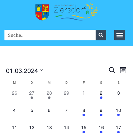
Ve
01.03.2024
VER
Suche
Mont
Datum
An
SUC
wählen.
KALENDER
M
D
M
D
F
S
S
Na
UND
0 Veranstaltungen,
1 Veranstaltung,
2 Veranstaltungen,
0 Veranstaltungen,
0 Veranstaltungen,
1 Veranstaltung
0 Veran
26
27
28
29
1
2
3
VON
ANS
VERANSTALTUNGEN
0 Veranstaltungen,
0 Veranstaltungen,
0 Veranstaltungen,
0 Veranstaltungen,
1 Veranstaltung,
2 Veranstaltung
1 Verans
4
5
6
7
8
9
10
NAV
0 Veranstaltungen,
0 Veranstaltungen,
0 Veranstaltungen,
0 Veranstaltungen,
1 Veranstaltung,
2 Veranstaltung
1 Verans
11
12
13
14
15
16
17