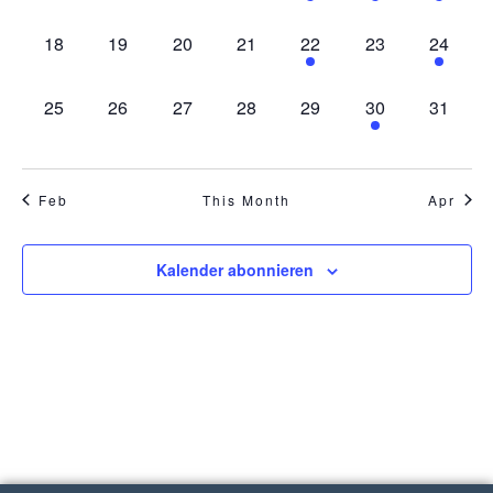
0 Veranstaltungen,
0 Veranstaltungen,
0 Veranstaltungen,
0 Veranstaltungen,
1 Veranstaltung,
0 Veranstaltung
1 Verans
18
19
20
21
22
23
24
0 Veranstaltungen,
0 Veranstaltungen,
0 Veranstaltungen,
0 Veranstaltungen,
0 Veranstaltungen,
1 Veranstaltung,
0 Veran
25
26
27
28
29
30
31
Feb
This Month
Apr
Kalender abonnieren