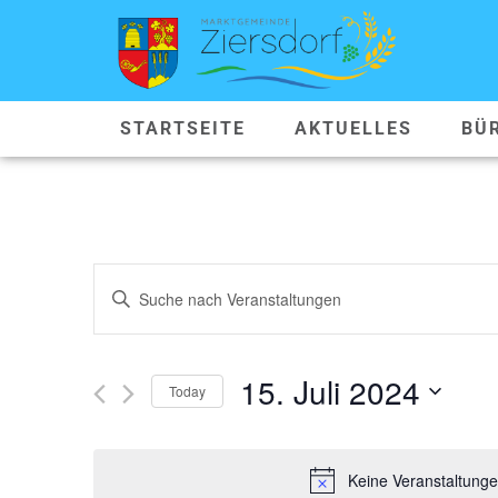
STARTSEITE
AKTUELLES
BÜ
VERANSTALTUNGEN
Geben
Sie
SUCHE
Das
Schlüsselwort.
Suche
UND
nach
15. Juli 2024
Veranstaltungen
Today
ANSICHTEN,
Schlüsselwort.
Datum
wählen.
NAVIGATION
Keine Veranstaltunge