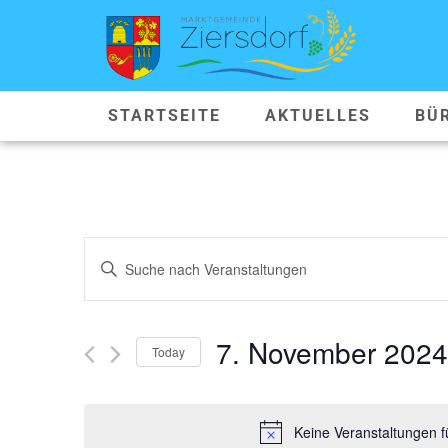
STARTSEITE
AKTUELLES
BÜ
VERANSTALTUNGEN
Geben
Sie
SUCHE
Das
Schlüsselwort.
Suche
UND
nach
7. November 2024
Veranstaltungen
Today
ANSICHTEN,
Schlüsselwort.
Datum
wählen.
NAVIGATION
Keine Veranstaltungen 