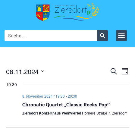
Ve
08.11.2024
VER
Suche
Tag
Datum
An
SUC
wählen.
19:30
Na
UND
8. November 2024 / 19:30
-
20:30
ANS
Chronatic Quartet „Classic Rocks Pop!“
Ziersdorf Konzerthaus Weinviertel
Hornere Straße 7, Ziersdorf
NAV