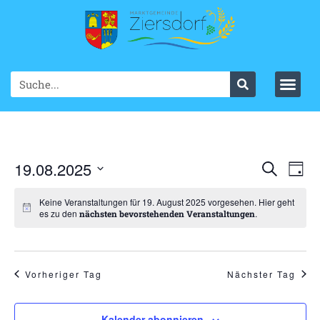
Ve
19.08.2025
VER
Suche
Tag
Datum
An
SUC
wählen.
Keine Veranstaltungen für 19. August 2025 vorgesehen. Hier geht
Na
es zu den
.
nächsten bevorstehenden Veranstaltungen
UND
ANS
NAV
Vorheriger Tag
Nächster Tag
Kalender abonnieren