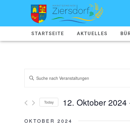
STARTSEITE
AKTUELLES
BÜ
VERANSTALTUNGEN
Geben
Sie
SUCHE
Das
Schlüsselwort.
Suche
UND
nach
12. Oktober 2024
 
Veranstaltungen
Today
ANSICHTEN,
Schlüsselwort.
Datum
wählen.
NAVIGATION
OKTOBER 2024