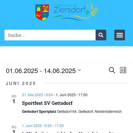
Ve
01.06.2025
 - 
14.06.2025
VER
Suche
List
Datum
An
SUC
wählen.
JUNI 2025
Na
UND
31. Mai 2025 / 8:00
-
1. Juni 2025 / 17:00
SO
1
ANS
Sportfest SV Gettsdorf
Gettsdorf Sportplatz
Gettsdorf 64, Gettsdorf, Niederösterreich
NAV
1. Juni 2025 / 9:30
-
17:00
SO
1