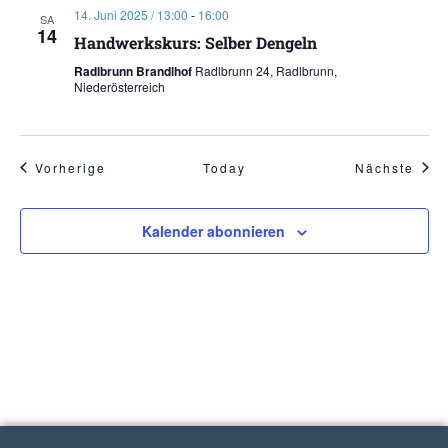
14. Juni 2025 / 13:00
-
16:00
SA
14
Handwerkskurs: Selber Dengeln
Radlbrunn Brandlhof
Radlbrunn 24, Radlbrunn,
Niederösterreich
Veranstaltungen
Vera
Vorherige
Today
Nächste
Kalender abonnieren