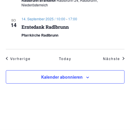
Radlbrunn Brandlhof
Radlbrunn 24, Radlbrunn,
Niederösterreich
14. September 2025 / 10:00
-
17:00
SO
14
Erntedank Radlbrunn
Pfarrkirche Radlbrunn
Veranstaltungen
Vera
Vorherige
Today
Nächste
Kalender abonnieren