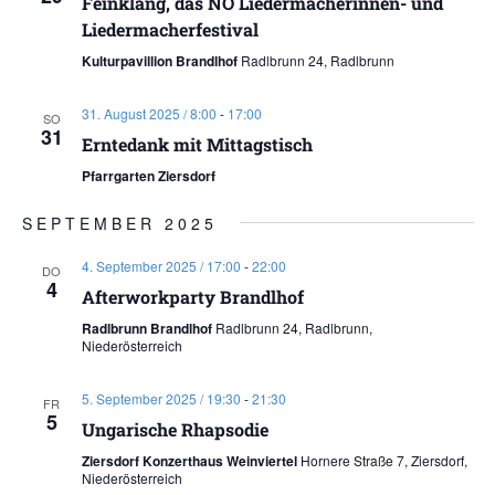
Feinklang, das NÖ Liedermacherinnen- und
Liedermacherfestival
Kulturpavillion Brandlhof
Radlbrunn 24, Radlbrunn
31. August 2025 / 8:00
-
17:00
SO
31
Erntedank mit Mittagstisch
Pfarrgarten Ziersdorf
SEPTEMBER 2025
4. September 2025 / 17:00
-
22:00
DO
4
Afterworkparty Brandlhof
Radlbrunn Brandlhof
Radlbrunn 24, Radlbrunn,
Niederösterreich
5. September 2025 / 19:30
-
21:30
FR
5
Ungarische Rhapsodie
Ziersdorf Konzerthaus Weinviertel
Hornere Straße 7, Ziersdorf,
Niederösterreich