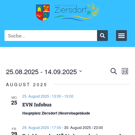
Ve
25.08.2025
 - 
14.09.2025
VER
Suche
List
Datum
An
SUC
wählen.
AUGUST 2025
Na
UND
25. August 2025 / 13:00
-
15:00
MO
25
ANS
EVN Infobus
Hauptplatz Ziersdorf (Nestrebagebäude
NAV
29. August 2025 / 17:00
-
30. August 2025 / 23:00
FR
29