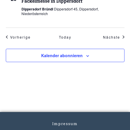
Fackelmesse in Dippersdorf
Dippersdorf Bründl
Dippersdorf 45, Dippersdorf,
Niederösterreich
Veranstaltungen
Vera
Vorherige
Today
Nächste
Kalender abonnieren
Impressum