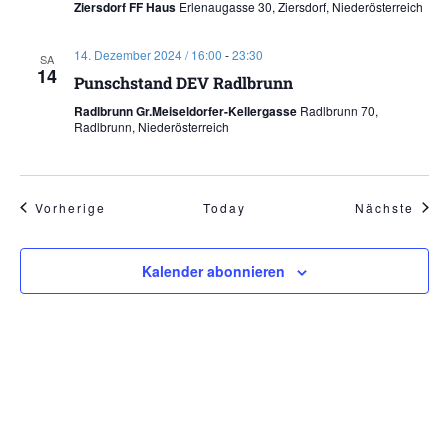
Ziersdorf FF Haus
Erlenaugasse 30, Ziersdorf, Niederösterreich
14. Dezember 2024 / 16:00
-
23:30
SA
14
Punschstand DEV Radlbrunn
Radlbrunn Gr.Meiseldorfer-Kellergasse
Radlbrunn 70,
Radlbrunn, Niederösterreich
Veranstaltungen
Vera
Vorherige
Today
Nächste
Kalender abonnieren