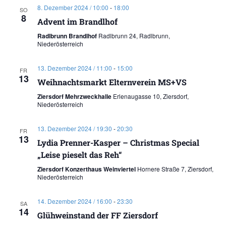
8. Dezember 2024 / 10:00
-
18:00
SO
8
Advent im Brandlhof
Radlbrunn Brandlhof
Radlbrunn 24, Radlbrunn,
Niederösterreich
13. Dezember 2024 / 11:00
-
15:00
FR
13
Weihnachtsmarkt Elternverein MS+VS
Ziersdorf Mehrzweckhalle
Erlenaugasse 10, Ziersdorf,
Niederösterreich
13. Dezember 2024 / 19:30
-
20:30
FR
13
Lydia Prenner-Kasper – Christmas Special
„Leise pieselt das Reh“
Ziersdorf Konzerthaus Weinviertel
Hornere Straße 7, Ziersdorf,
Niederösterreich
14. Dezember 2024 / 16:00
-
23:30
SA
14
Glühweinstand der FF Ziersdorf