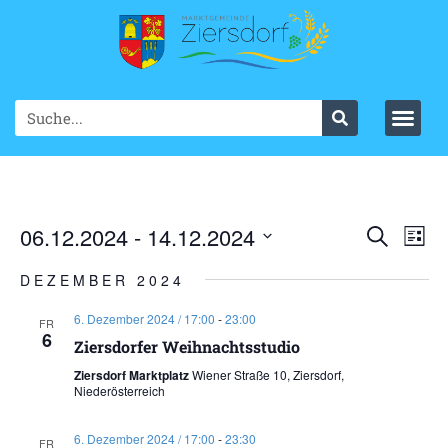
Ve
06.12.2024
 - 
14.12.2024
VER
Suche
List
Datum
An
SUC
wählen.
DEZEMBER 2024
Na
UND
6. Dezember 2024 / 17:00
-
23:00
FR
6
ANS
Ziersdorfer Weihnachtsstudio
Ziersdorf Marktplatz
Wiener Straße 10, Ziersdorf,
NAV
Niederösterreich
6. Dezember 2024 / 17:00
-
23:30
FR