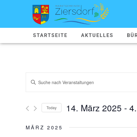
STARTSEITE
AKTUELLES
BÜ
VERANSTALTUNGEN
Geben
Sie
SUCHE
Das
Schlüsselwort.
Suche
UND
nach
14. März 2025
 - 
4.
Veranstaltungen
Today
ANSICHTEN,
Schlüsselwort.
Datum
wählen.
NAVIGATION
MÄRZ 2025