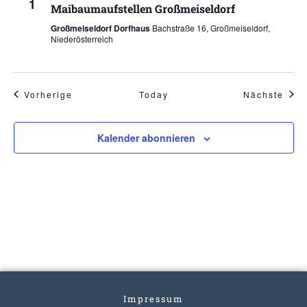
1
Maibaumaufstellen Großmeiseldorf
Großmeiseldorf Dorfhaus
Bachstraße 16, Großmeiseldorf,
Niederösterreich
Veranstaltungen
Vera
Vorherige
Today
Nächste
Kalender abonnieren
Impressum