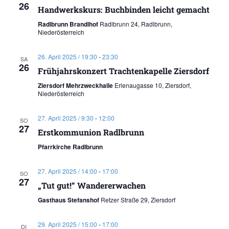
26
Handwerkskurs: Buchbinden leicht gemacht
Radlbrunn Brandlhof
Radlbrunn 24, Radlbrunn,
Niederösterreich
26. April 2025 / 19:30
-
23:30
SA
26
Frühjahrskonzert Trachtenkapelle Ziersdorf
Ziersdorf Mehrzweckhalle
Erlenaugasse 10, Ziersdorf,
Niederösterreich
27. April 2025 / 9:30
-
12:00
SO
27
Erstkommunion Radlbrunn
Pfarrkirche Radlbrunn
27. April 2025 / 14:00
-
17:00
SO
27
„Tut gut!“ Wandererwachen
Gasthaus Stefanshof
Retzer Straße 29, Ziersdorf
29. April 2025 / 15:00
-
17:00
DI