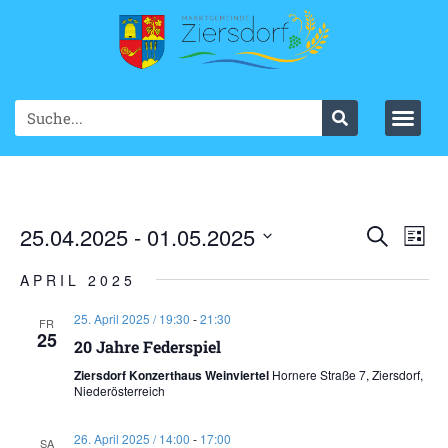
Ve
25.04.2025
 - 
01.05.2025
VER
Suche
List
Datum
An
SUC
wählen.
APRIL 2025
Na
UND
25. April 2025 / 19:30
-
21:30
FR
25
ANS
20 Jahre Federspiel
Ziersdorf Konzerthaus Weinviertel
Hornere Straße 7, Ziersdorf,
NAV
Niederösterreich
26. April 2025 / 14:00
-
17:00
SA