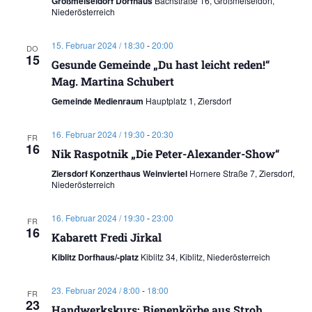
Großmeiseldorf Dorfhaus
Bachstraße 16, Großmeiseldorf,
Niederösterreich
15. Februar 2024 / 18:30
-
20:00
DO
15
Gesunde Gemeinde „Du hast leicht reden!“
Mag. Martina Schubert
Gemeinde Medienraum
Hauptplatz 1, Ziersdorf
16. Februar 2024 / 19:30
-
20:30
FR
16
Nik Raspotnik „Die Peter-Alexander-Show“
Ziersdorf Konzerthaus Weinviertel
Hornere Straße 7, Ziersdorf,
Niederösterreich
16. Februar 2024 / 19:30
-
23:00
FR
16
Kabarett Fredi Jirkal
Kiblitz Dorfhaus/-platz
Kiblitz 34, Kiblitz, Niederösterreich
23. Februar 2024 / 8:00
-
18:00
FR
23
Handwerkskurs: Bienenkörbe aus Stroh