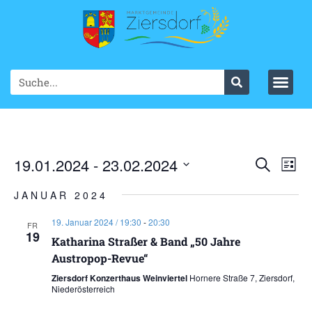
Ve
19.01.2024
 - 
23.02.2024
VER
Suche
List
Datum
An
SUC
wählen.
JANUAR 2024
Na
UND
19. Januar 2024 / 19:30
-
20:30
FR
19
ANS
Katharina Straßer & Band „50 Jahre
Austropop-Revue“
NAV
Ziersdorf Konzerthaus Weinviertel
Hornere Straße 7, Ziersdorf,
Niederösterreich