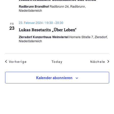
Radlbrunn Brandlhof
Radlbrunn 24, Radlbrunn,
Niederösterreich
23. Februar 2024 / 19:30
-
20:30
FR
23
Lukas Resetarits „Über Leben“
Ziersdorf Konzerthaus Weinviertel
Hornere Straße 7, Ziersdorf,
Niederösterreich
Veranstaltungen
Vera
Vorherige
Today
Nächste
Kalender abonnieren