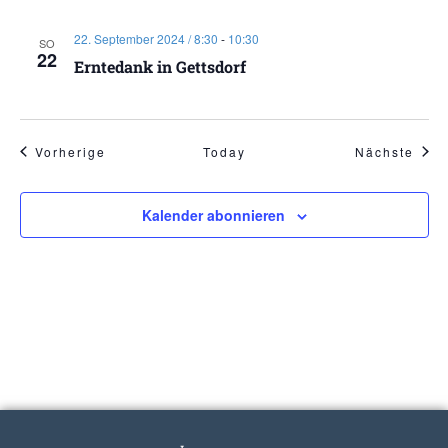
22. September 2024 / 8:30
-
10:30
SO
22
Erntedank in Gettsdorf
Veranstaltungen
Vera
Vorherige
Today
Nächste
Kalender abonnieren