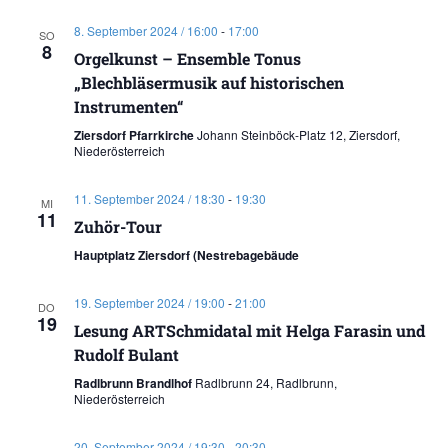
8. September 2024 / 16:00
-
17:00
SO
8
Orgelkunst – Ensemble Tonus
„Blechbläsermusik auf historischen
Instrumenten“
Ziersdorf Pfarrkirche
Johann Steinböck-Platz 12, Ziersdorf,
Niederösterreich
11. September 2024 / 18:30
-
19:30
MI
11
Zuhör-Tour
Hauptplatz Ziersdorf (Nestrebagebäude
19. September 2024 / 19:00
-
21:00
DO
19
Lesung ARTSchmidatal mit Helga Farasin und
Rudolf Bulant
Radlbrunn Brandlhof
Radlbrunn 24, Radlbrunn,
Niederösterreich
20. September 2024 / 19:30
-
20:30