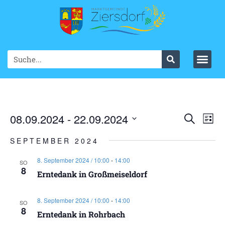
Ve
08.09.2024
 - 
22.09.2024
VER
Suche
List
Datum
An
SUC
wählen.
SEPTEMBER 2024
Na
UND
8. September 2024 / 10:00
-
14:00
SO
8
ANS
Erntedank in Großmeiseldorf
NAV
8. September 2024 / 10:00
-
14:00
SO
8
Erntedank in Rohrbach