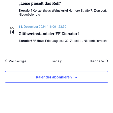
„Leise pieselt das Reh“
Ziersdorf Konzerthaus Weinviertel
Hornere Straße 7, Ziersdorf,
Niederösterreich
14. Dezember 2024 / 16:00
-
23:30
SA
14
Glühweinstand der FF Ziersdorf
Ziersdorf FF Haus
Erlenaugasse 30, Ziersdorf, Niederösterreich
Veranstaltungen
Vera
Vorherige
Today
Nächste
Kalender abonnieren