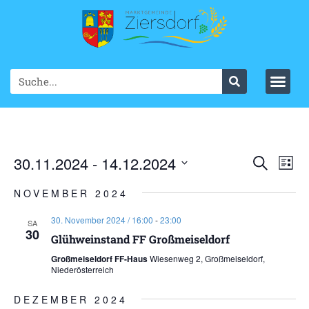
Ve
30.11.2024
 - 
14.12.2024
VER
Suche
List
Datum
An
SUC
wählen.
NOVEMBER 2024
Na
UND
30. November 2024 / 16:00
-
23:00
SA
30
ANS
Glühweinstand FF Großmeiseldorf
Großmeiseldorf FF-Haus
Wiesenweg 2, Großmeiseldorf,
NAV
Niederösterreich
DEZEMBER 2024